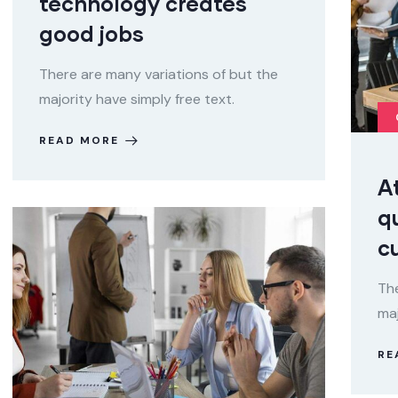
technology creates
good jobs
There are many variations of but the
majority have simply free text.
READ MORE
A
q
c
The
maj
RE