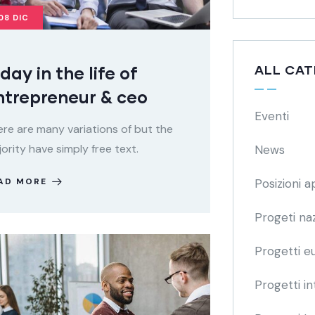
08
DIC
ALL CAT
day in the life of
ntrepreneur & ceo
Eventi
re are many variations of but the
ority have simply free text.
News
AD MORE
Posizioni a
Progeti naz
Progetti e
Progetti in