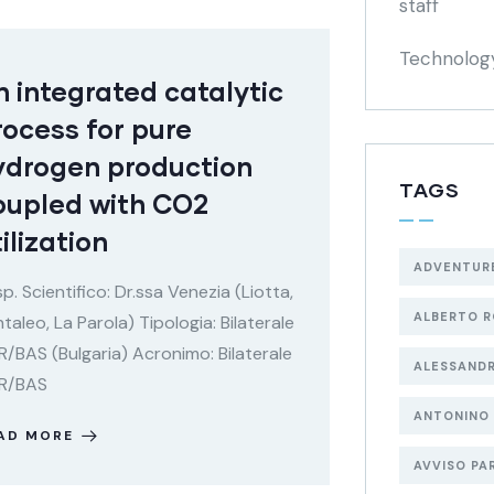
staff
Technolog
n integrated catalytic
rocess for pure
ydrogen production
TAGS
oupled with CO2
ilization
ADVENTUR
p. Scientifico: Dr.ssa Venezia (Liotta,
ALBERTO 
taleo, La Parola) Tipologia: Bilaterale
/BAS (Bulgaria) Acronimo: Bilaterale
ALESSAND
R/BAS
ANTONINO
AD MORE
AVVISO PA