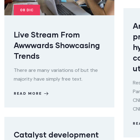
08
DIC
A
Live Stream From
p
Awwwards Showcasing
h
Trends
c
ut
There are many variations of but the
majority have simply free text.
Res
Pan
READ MORE
CNR
CN
RE
Catalyst development