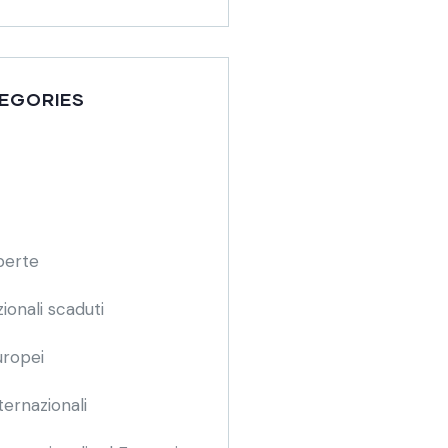
EGORIES
perte
ionali scaduti
uropei
ternazionali