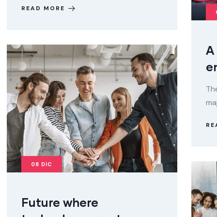
READ MORE
A 
e
The
maj
RE
08
DIC
Future where