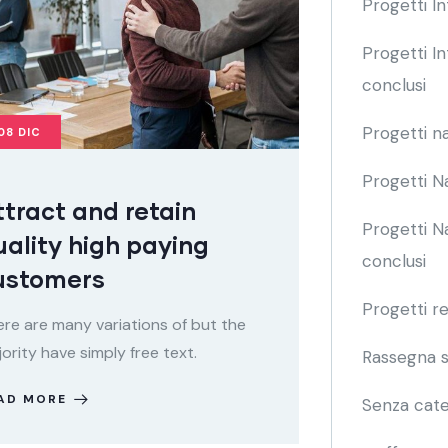
Progetti In
Progetti In
conclusi
Progetti na
08
DIC
Progetti Na
ttract and retain
Progetti Na
uality high paying
conclusi
ustomers
Progetti re
re are many variations of but the
ority have simply free text.
Rassegna 
AD MORE
Senza cate