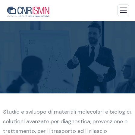
Studio e sviluppo di materiali molecolari e biologici,
soluzioni avanzate per diagnostica, prevenzione e
trattamento, per il trasporto ed il rilascio